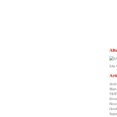
Alb
SAL 
Arti
Avril
Mars
VENT
Févri
Nove
Octo
Sept