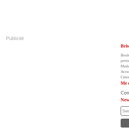
Publicité
Bris
Brode
petit
Mada
Accue
Crée
Me 
Cont
News