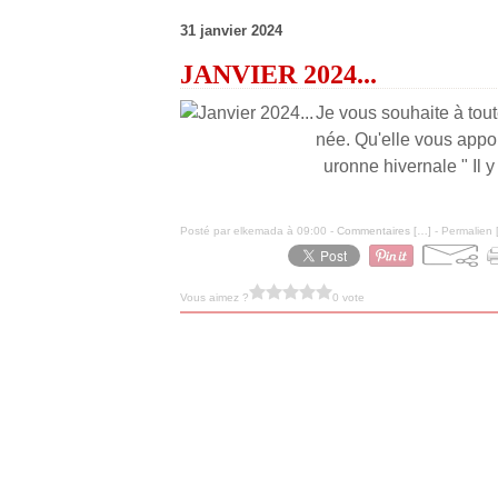
31 janvier 2024
JANVIER 2024...
Je vous souhaite à tou
née. Qu'elle vous appor
uronne hivernale " Il 
Posté par elkemada à 09:00 -
Commentaires [
…
]
- Permalien 
Vous aimez ?
0 vote