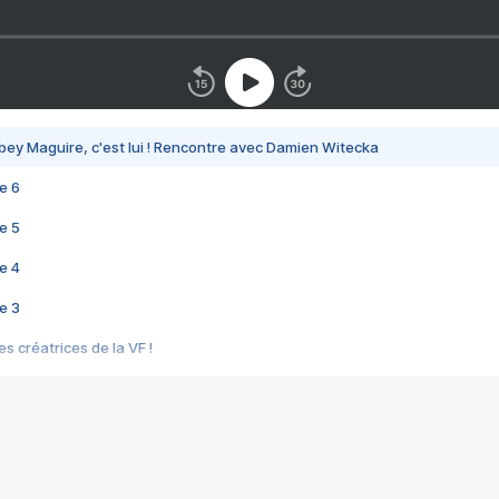
bey Maguire, c'est lui ! Rencontre avec Damien Witecka
e 6
e 5
e 4
e 3
s créatrices de la VF !
e 2
e 1
e Mektoub My Love arrive enfin ! Rencontre avec Shaïn Boumedine et Sal